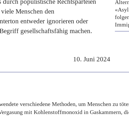
 durch populistische Rechtsparteien
Alter
«Asyl
s viele Menschen den
folge
nterton entweder ignorieren oder
Immig
egriff gesellschaftsfähig machen.
10. Juni 2024
rwendete verschiedene Methoden, um Menschen zu töten
Vergasung mit Kohlenstoffmonoxid in Gaskammern, die 