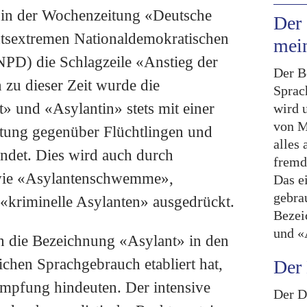
n in der Wochenzeitung «Deutsche
Der 
htsextremen Nationaldemokratischen
mei
NPD) die Schlagzeile «Anstieg der
Der Be
 zu dieser Zeit wurde die
Sprac
 und «Asylantin» stets mit einer
wird 
von M
tung gegenüber Flüchtlingen und
alles 
det. Dies wird auch durch
fremd
wie «Asylantenschwemme»,
Das e
gebrau
«kriminelle Asylanten» ausgedrückt.
Bezei
und «
ch die Bezeichnung «Asylant» in den
ichen Sprachgebrauch etabliert hat,
Der 
umpfung hindeuten. Der intensive
Der D