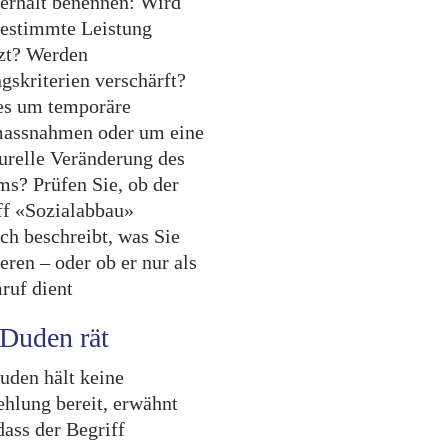
erhalt benennen: Wird
bestimmte Leistung
zt? Werden
gskriterien verschärft?
es um temporäre
assnahmen oder um eine
turelle Veränderung des
ms? Prüfen Sie, ob der
ff «Sozialabbau»
ch beschreibt, was Sie
ieren – oder ob er nur als
ruf dient
Duden rät
uden hält keine
hlung bereit, erwähnt
dass der Begriff