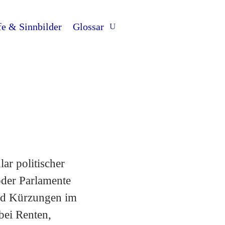
fe & Sinnbilder
Glossar
ar politischer
oder Parlamente
ind Kürzungen im
bei Renten,