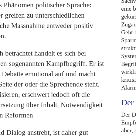
Sachv
es Phänomen politischer Sprache:
eine 
r greifen zu unterschiedlichen
gekür
Zugan
eiche Massnahme entweder positiv
Geht 
en.
Sparm
struk
 betrachtet handelt es sich bei
Syste
en sogenannten Kampfbegriff. Er ist
Begri
wirkli
ie Debatte emotional auf und macht
kritis
Seite der oder die Sprechende steht.
Alarm
sieren, erschwert jedoch oft die
Der 
rsetzung über Inhalt, Notwendigkeit
Der D
on Reformen.
Empfe
aber, 
 Dialog anstrebt, ist daher gut