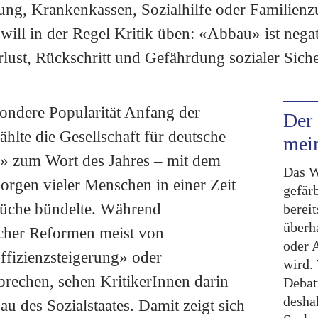
ung, Krankenkassen, Sozialhilfe oder Familien
ill in der Regel Kritik üben: «Abbau» ist negat
lust, Rückschritt und Gefährdung sozialer Siche
ondere Popularität Anfang der
Der 
hlte die Gesellschaft für deutsche
mei
» zum Wort des Jahres – mit dem
Das W
Sorgen vieler Menschen in einer Zeit
gefärb
rüche bündelte. Während
bereit
überh
cher Reformen meist von
oder 
fizienzsteigerung» oder
wird.
rechen, sehen KritikerInnen darin
Debatt
desha
u des Sozialstaates. Damit zeigt sich