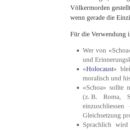
Völkermorden gestell
wenn gerade die Einzi
Für die Verwendung im
Wer von «Schoa» 
und Erinnerungsku
«
Holocaust
» ble
moralisch und his
«Schoa» sollte 
(z. B. Roma, S
einzuschliesse
Gleichsetzung pro
Sprachlich wird