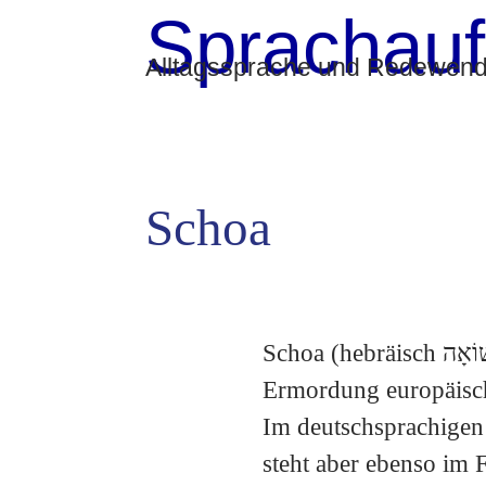
Sprachauf
Alltagssprache und Redewendu
Schoa
Schoa (hebräisch שׁוֹאָה = «Katastrophe», «Untergang») bezeichnet die systematische
Ermordung europäische
Im deutschsprachigen
steht aber ebenso im 