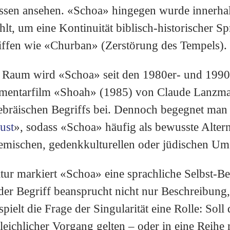
sen ansehen. «Schoa» hingegen wurde innerhal
t, um eine Kontinuität biblisch-historischer S
iffen wie «Churban» (Zerstörung des Tempels).​
 Raum wird «Schoa» seit den 1980er- und 1990e
mentarfilm «Shoah» (1985) von Claude Lanzma
hebräischen Begriffs bei. Dennoch begegnet man
ust
», sodass «Schoa» häufig als bewusste Alter
mischen, gedenkkulturellen oder jüdischen Umf
tur markiert «Schoa» eine sprachliche Selbst-
er Begriff beansprucht nicht nur Beschreibung,
spielt die Frage der Singularität eine Rolle: Sol
gleichlicher Vorgang gelten – oder in eine Reihe