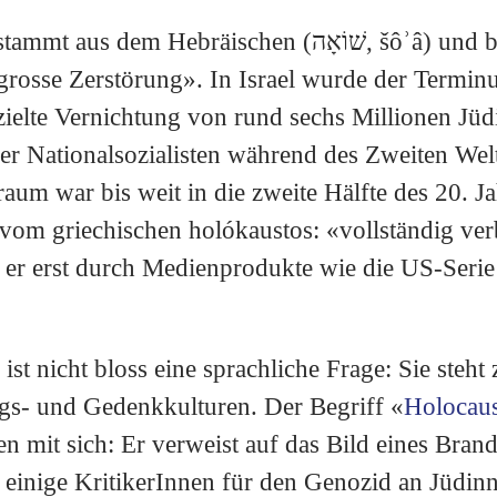
Hebräischen (שׁוֹאָה, šôʾâ) und bedeutet wörtlich
grosse Zerstörung». In Israel wurde der Termin
zielte Vernichtung von rund sechs Millionen Jü
der Nationalsozialisten während des Zweiten Wel
aum war bis weit in die zweite Hälfte des 20. J
(vom griechischen holókaustos: «vollständig ver
 er erst durch Medienprodukte wie die US-Serie
ist nicht bloss eine sprachliche Frage: Sie steht 
gs- und Gedenkkulturen. Der Begriff «
Holocaus
mit sich: Er verweist auf das Bild eines Brand
 einige KritikerInnen für den Genozid an Jüdin