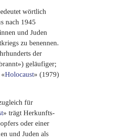
us nach 1945
dinnen und Juden
tkriegs zu benennen.
ahrhunderts der
brannt») geläufiger;
 «
Holocaust
» (1979)
zugleich für
t
» trägt Herkunfts-
opfers oder einer
nen und Juden als