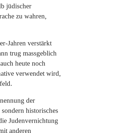
b jüdischer
prache zu wahren,
r-Jahren verstärkt
nn trug massgeblich
 auch heute noch
native verwendet wird,
eld.​
Benennung der
 sondern historisches
l die Judenvernichtung
 mit anderen